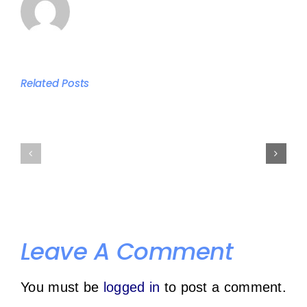
The
The
Import
best
Related Posts
of
times
a
to
Trainin
train
Plan
according
for
to
Progres
your
in
Leave A Comment
individual
the
schedule
Gym
You must be
logged in
to post a comment.