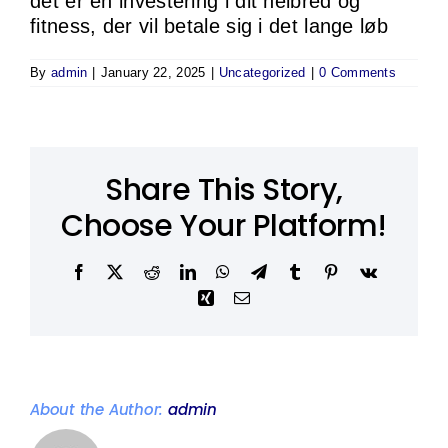
det er en investering i dit helbred og
fitness, der vil betale sig i det lange løb
By
admin
|
January 22, 2025
|
Uncategorized
|
0 Comments
Share This Story,
Choose Your Platform!
Facebook
X
Reddit
LinkedIn
WhatsApp
Telegram
Tumblr
Pinterest
Vk
Xing
Email
About the Author:
admin