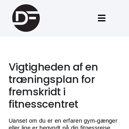
Skip
to
content
Toggle
Naviga
Forside
Fitness tilbud
Vigtigheden af en
træningsplan for
Om David
fremskridt i
fitnesscentret
Blog
English
Uanset om du er en erfaren gym-gænger
eller lige er begyndt på din fitnessrejse,